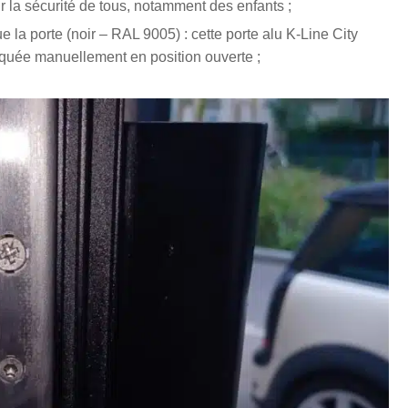
r la sécurité de tous, notamment des enfants ;
e la porte (noir – RAL 9005) : cette porte alu K-Line City
quée manuellement en position ouverte ;