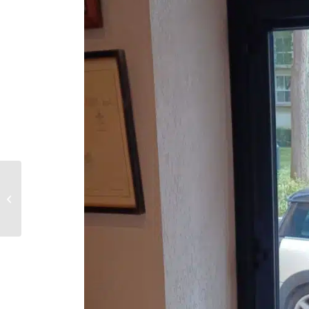
Remplacement de porte
de garage coulissante
motorisée à Rennes
(35)