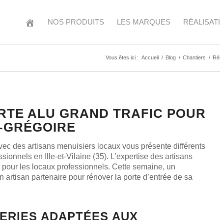
NOS PRODUITS
LES MARQUES
RÉALISAT
Vous êtes ici :
Accueil
/
Blog
/
Chantiers
/
Rén
RTE ALU GRAND TRAFIC POUR
T-GRÉGOIRE
vec des artisans menuisiers locaux vous présente différents
sionnels en Ille-et-Vilaine (35). L’expertise des artisans
r pour les locaux professionnels. Cette semaine, un
 artisan partenaire pour rénover la porte d’entrée de sa
SERIES ADAPTÉES AUX