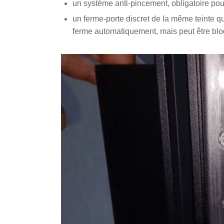
un système anti-pincement, obligatoire pou
un ferme-porte discret de la même teinte qu
ferme automatiquement, mais peut être blo