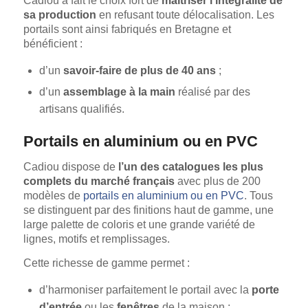
Cadiou a fait le choix fort de
maîtriser l’intégralité de
sa production
en refusant toute délocalisation. Les
portails sont ainsi fabriqués en Bretagne et
bénéficient :
d’un
savoir-faire de plus de 40 ans
;
d’un
assemblage à la main
réalisé par des
artisans qualifiés.
Portails en aluminium ou en PVC
Cadiou dispose de
l’un des catalogues les plus
complets du marché français
avec plus de 200
modèles de
portails en aluminium ou en PVC
. Tous
se distinguent par des finitions haut de gamme, une
large palette de coloris et une grande variété de
lignes, motifs et remplissages.
Cette richesse de gamme permet :
d’harmoniser parfaitement le portail avec la
porte
d’entrée
ou les
fenêtres
de la maison ;