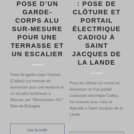
POSE D’UN
: POSE DE
GARDE-
CLÔTURE ET
CORPS ALU
PORTAIL
SUR-MESURE
ÉLECTRIQUE
POUR UNE
CADIOU À
TERRASSE ET
SAINT
UN ESCALIER
JACQUES DE
LA LANDE
Pose de garde-corps Kostum
(Cadiou) sur-mesure en
Pose de clôture sur muret en
aluminium pour une terrasse et
aluminium et d’un portail
un escalier extérieurs à
coulissant électrique Cadiou
Messac par "Menuiseries d'Ici"
sur mesure avec visio et
Bain-de-Bretagne
digicode à Saint Jacques de la
Lande
Lire la suite