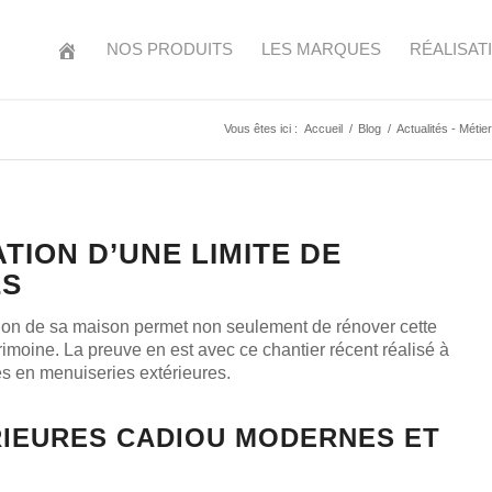
NOS PRODUITS
LES MARQUES
RÉALISAT
Vous êtes ici :
Accueil
/
Blog
/
Actualités - Métier
TION D’UNE LIMITE DE
ES
rtillon de sa maison permet non seulement de rénover cette
imoine. La preuve en est avec ce chantier récent réalisé à
és en menuiseries extérieures.
RIEURES CADIOU MODERNES ET