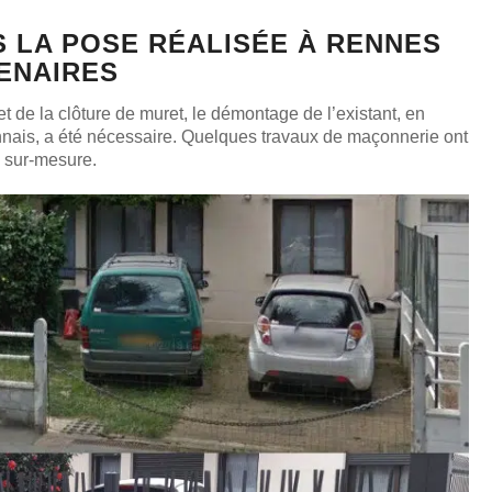
 LA POSE RÉALISÉE À RENNES
ENAIRES
et de la clôture de muret, le démontage de l’existant, en
ennais, a été nécessaire. Quelques travaux de maçonnerie ont
e sur-mesure.